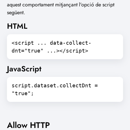
aquest comportament mitjançant l'opció de script
següent.
HTML
<script ... data-collect-
dnt="true" ...></script>
JavaScript
script.dataset.collectDnt =
"true";
Allow HTTP