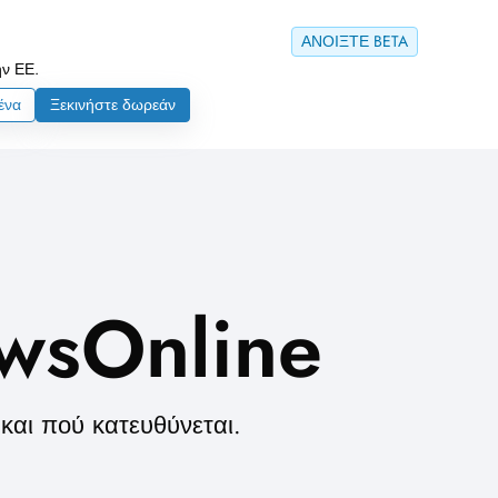
ΑΝΟΙΞΤΕ BETA
ην ΕΕ.
ένα
Ξεκινήστε δωρεάν
ewsOnline
και πού κατευθύνεται.