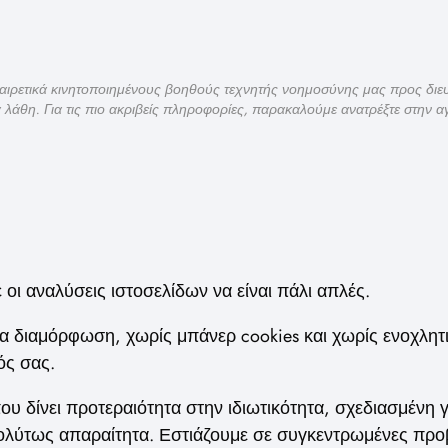
ξαιρετικά κινητοποιημένους βοηθούς τεχνητής νοημοσύνης μας προς δι
ά λάθη. Για τις πιο ακριβείς πληροφορίες, παρακαλούμε ανατρέξτε στην α
 οι αναλύσεις ιστοσελίδων να είναι πάλι απλές.
ια διαμόρφωση, χωρίς μπάνερ cookies και χωρίς ενοχλη
ός σας.
ου δίνει προτεραιότητα στην ιδιωτικότητα, σχεδιασμένη 
πολύτως απαραίτητα. Εστιάζουμε σε συγκεντρωμένες προβ