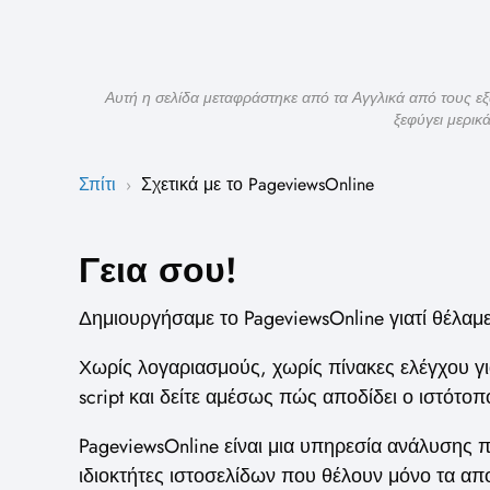
Αυτή η σελίδα μεταφράστηκε από τα Αγγλικά από τους ε
ξεφύγει μερικ
Σπίτι
Σχετικά με το PageviewsOnline
›
Γεια σου!
Δημιουργήσαμε το PageviewsOnline γιατί θέλαμε
Χωρίς λογαριασμούς, χωρίς πίνακες ελέγχου γ
script και δείτε αμέσως πώς αποδίδει ο ιστότοπ
PageviewsOnline είναι μια υπηρεσία ανάλυσης π
ιδιοκτήτες ιστοσελίδων που θέλουν μόνο τα α