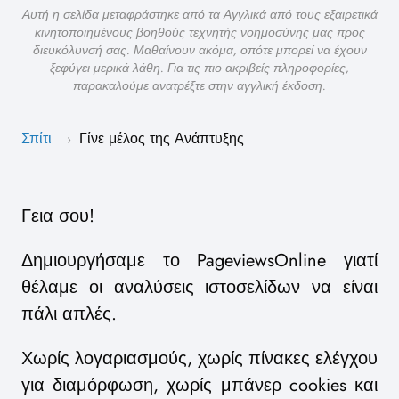
Αυτή η σελίδα μεταφράστηκε από τα Αγγλικά από τους εξαιρετικά
κινητοποιημένους βοηθούς τεχνητής νοημοσύνης μας προς
διευκόλυνσή σας. Μαθαίνουν ακόμα, οπότε μπορεί να έχουν
ξεφύγει μερικά λάθη. Για τις πιο ακριβείς πληροφορίες,
παρακαλούμε ανατρέξτε στην αγγλική έκδοση.
Σπίτι
Γίνε μέλος της Ανάπτυξης
›
Γεια σου!
Δημιουργήσαμε το PageviewsOnline γιατί
θέλαμε οι αναλύσεις ιστοσελίδων να είναι
πάλι απλές.
Χωρίς λογαριασμούς, χωρίς πίνακες ελέγχου
για διαμόρφωση, χωρίς μπάνερ cookies και