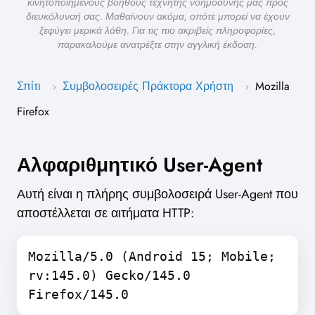
κινητοποιημένους βοηθούς τεχνητής νοημοσύνης μας προς
διευκόλυνσή σας. Μαθαίνουν ακόμα, οπότε μπορεί να έχουν
ξεφύγει μερικά λάθη. Για τις πιο ακριβείς πληροφορίες,
παρακαλούμε ανατρέξτε στην αγγλική έκδοση.
Σπίτι
Συμβολοσειρές Πράκτορα Χρήστη
Mozilla
›
›
Firefox
Αλφαριθμητικό User-Agent
Αυτή είναι η πλήρης συμβολοσειρά User-Agent που
αποστέλλεται σε αιτήματα HTTP:
Mozilla/5.0 (Android 15; Mobile;
rv:145.0) Gecko/145.0
Firefox/145.0