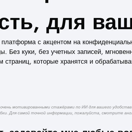
сть, для ваш
я платформа с акцентом на конфиденциальн
. Без куки, без учетных записей, мгновен
м страниц, которые хранятся и обрабатыва
 очень мотивированными стажёрами по ИИ для вашего удобства
ки. Для самой точной информации, пожалуйста, смотрите анг