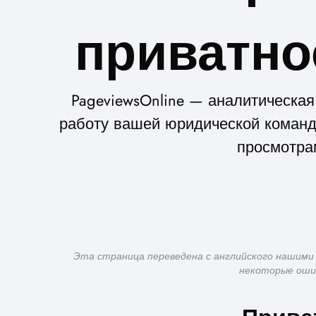
приватно
PageviewsOnline — аналитическа
работу вашей юридической команды
просмотра
Эта страница переведена с английского нашими
некоторые ошиб