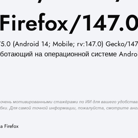
Firefox/147.
.0 (Android 14; Mobile; rv:147.0) Gecko/147.0
ботающий на операционной системе Andro
 очень мотивированными стажёрами по ИИ для вашего удобства
ки. Для самой точной информации, пожалуйста, смотрите анг
a Firefox