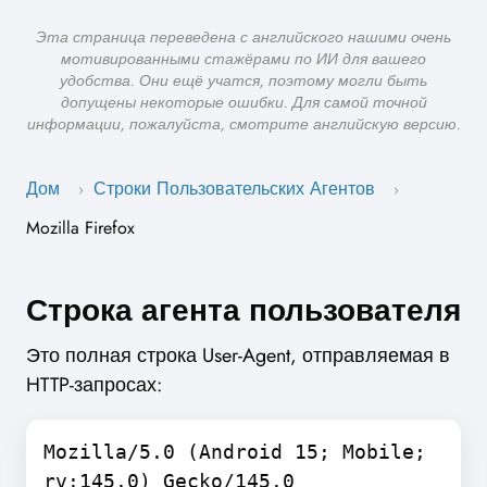
Эта страница переведена с английского нашими очень
мотивированными стажёрами по ИИ для вашего
удобства. Они ещё учатся, поэтому могли быть
допущены некоторые ошибки. Для самой точной
информации, пожалуйста, смотрите английскую версию.
Дом
Строки Пользовательских Агентов
›
›
Mozilla Firefox
Строка агента пользователя
Это полная строка User-Agent, отправляемая в
HTTP-запросах:
Mozilla/5.0 (Android 15; Mobile;
rv:145.0) Gecko/145.0