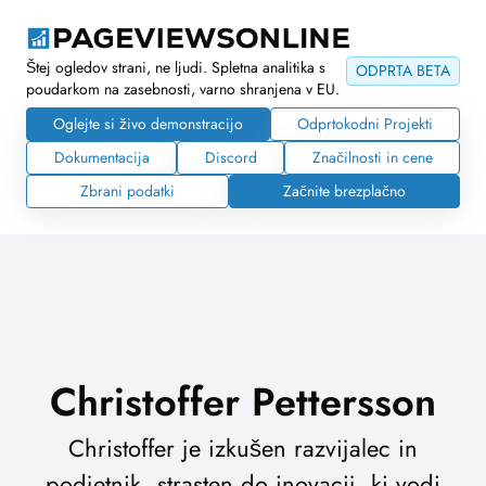
Štej ogledov strani, ne ljudi. Spletna analitika s
ODPRTA BETA
poudarkom na zasebnosti, varno shranjena v EU.
Oglejte si živo demonstracijo
Odprtokodni Projekti
Dokumentacija
Discord
Značilnosti in cene
Zbrani podatki
Začnite brezplačno
Christoffer Pettersson
Christoffer je izkušen razvijalec in
podjetnik, strasten do inovacij, ki vodi