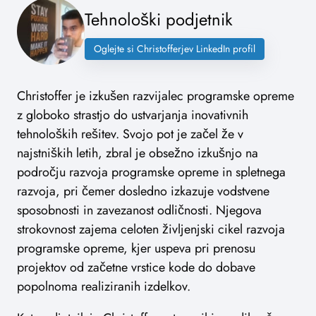
Tehnološki podjetnik
Oglejte si Christofferjev LinkedIn profil
Christoffer je izkušen razvijalec programske opreme
z globoko strastjo do ustvarjanja inovativnih
tehnoloških rešitev. Svojo pot je začel že v
najstniških letih, zbral je obsežno izkušnjo na
področju razvoja programske opreme in spletnega
razvoja, pri čemer dosledno izkazuje vodstvene
sposobnosti in zavezanost odličnosti. Njegova
strokovnost zajema celoten življenjski cikel razvoja
programske opreme, kjer uspeva pri prenosu
projektov od začetne vrstice kode do dobave
popolnoma realiziranih izdelkov.