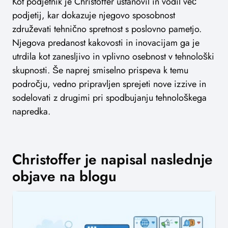
Kot podjetnik je Christoffer ustanovil in vodil več
podjetij, kar dokazuje njegovo sposobnost
združevati tehnično spretnost s poslovno pametjo.
Njegova predanost kakovosti in inovacijam ga je
utrdila kot zanesljivo in vplivno osebnost v tehnološki
skupnosti. Še naprej smiselno prispeva k temu
področju, vedno pripravljen sprejeti nove izzive in
sodelovati z drugimi pri spodbujanju tehnološkega
napredka.
Christoffer je napisal naslednje
objave na blogu