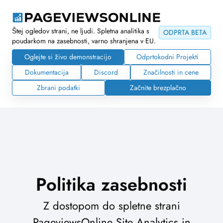
Štej ogledov strani, ne ljudi. Spletna analitika s
ODPRTA BETA
poudarkom na zasebnosti, varno shranjena v EU.
Oglejte si živo demonstracijo
Odprtokodni Projekti
Dokumentacija
Discord
Značilnosti in cene
Zbrani podatki
Začnite brezplačno
Politika zasebnosti
Z dostopom do spletne strani
PageviewsOnline Site Analytics in