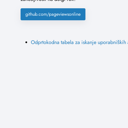
github.com/pageviewsonline
Odprtokodna tabela za iskanje uporabniških