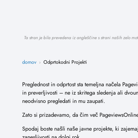
Ta stran je bila prevedena iz angleščine s strani naših zelo mo
domov
Odprtokodni Projekti
›
Preglednost in odprtost sta temeljna načela Pagev
in preverljivosti – ne iz skritega sledenja ali d
neodvisno pregledati in mu zaupati.
Zato si prizadevamo, da čim več PageviewsOnli
Spodaj boste našli naše javne projekte, ki zajem
zanesljivosti na dolgi rok.