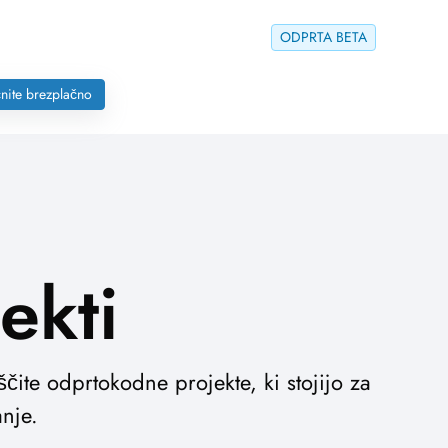
ODPRTA BETA
nite brezplačno
ekti
ščite odprtokodne projekte, ki stojijo za
nje.