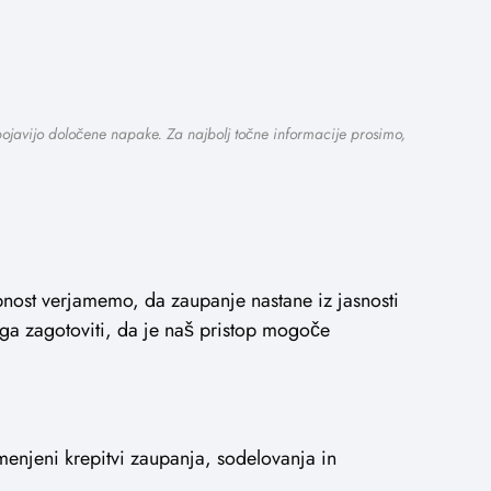
 pojavijo določene napake. Za najbolj točne informacije prosimo,
ebnost verjamemo, da zaupanje nastane iz jasnosti
aga zagotoviti, da je naš pristop mogoče
enjeni krepitvi zaupanja, sodelovanja in