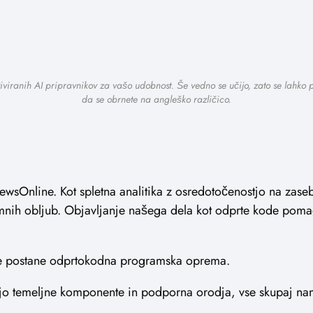
tiviranih AI pripravnikov za vašo udobnost. Še vedno se učijo, zato se lahko
da se obrnete na angleško različico.
iewsOnline. Kot spletna analitika z osredotočenostjo na zas
voumnih obljub. Objavljanje našega dela kot odprte kode pom
ne postane odprtokodna programska oprema.
ajo temeljne komponente in podporna orodja, vse skupaj nam