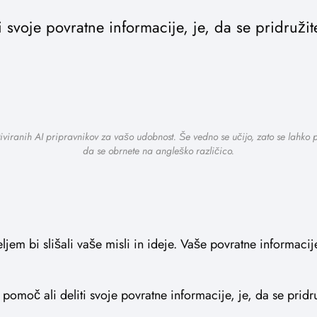
i svoje povratne informacije, je, da se pridruž
tiviranih AI pripravnikov za vašo udobnost. Še vedno se učijo, zato se lahko
da se obrnete na angleško različico.
jem bi slišali vaše misli in ideje. Vaše povratne informaci
i pomoč ali deliti svoje povratne informacije, je, da se prid