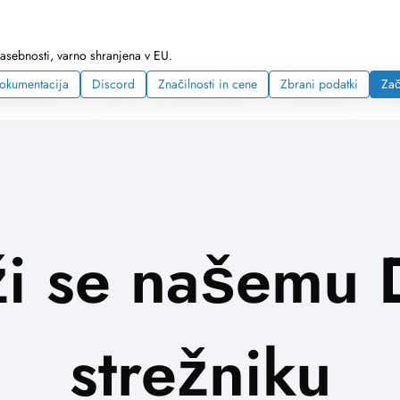
zasebnosti, varno shranjena v EU.
okumentacija
Discord
Značilnosti in cene
Zbrani podatki
Zač
ži se našemu 
strežniku