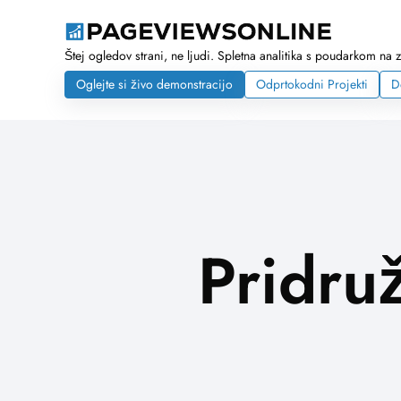
Štej ogledov strani, ne ljudi. Spletna analitika s poudarkom na 
Oglejte si živo demonstracijo
Odprtokodni Projekti
D
Pridru