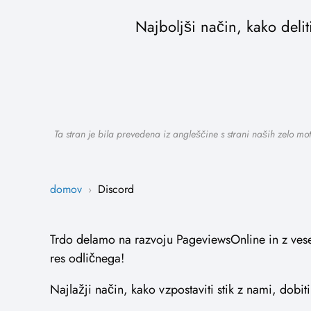
Najboljši način, kako delit
Ta stran je bila prevedena iz angleščine s strani naših zelo mo
domov
Discord
›
Trdo delamo na razvoju PageviewsOnline in z vesel
res odličnega!
Najlažji način, kako vzpostaviti stik z nami, dobit