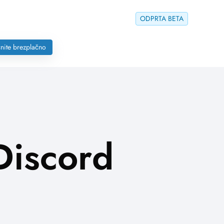
ODPRTA BETA
nite brezplačno
Discord