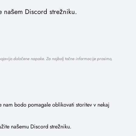
ite našem Discord strežniku.
 pojavijo določene napake. Za najbolj točne informacije prosimo,
je nam bodo pomagale oblikovati storitev v nekaj
ružite našemu Discord strežniku.