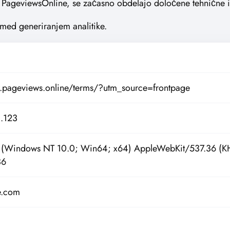
ja PageviewsOnline, se začasno obdelajo določene tehnične i
med generiranjem analitike.
.pageviews.online/terms/?utm_source=frontpage
3.123
0 (Windows NT 10.0; Win64; x64) AppleWebKit/537.36 (K
36
e.com