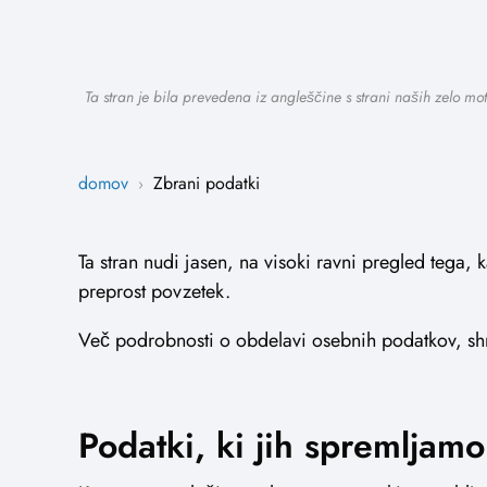
Ta stran je bila prevedena iz angleščine s strani naših zelo mo
domov
Zbrani podatki
›
Ta stran nudi jasen, na visoki ravni pregled tega
preprost povzetek.
Več podrobnosti o obdelavi osebnih podatkov, shra
Podatki, ki jih spremlja