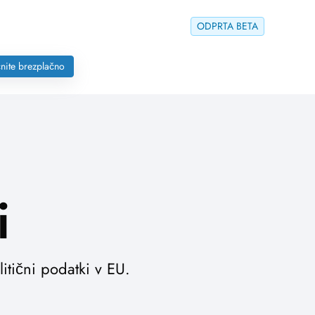
ODPRTA BETA
nite brezplačno
i
itični podatki v EU.