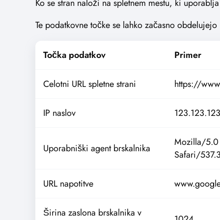
Ko se stran naloži na spletnem mestu, ki uporabl
Te podatkovne točke se lahko začasno obdelujejo 
Točka podatkov
Primer
Celotni URL spletne strani
https://www
IP naslov
123.123.12
Mozilla/5.
Uporabniški agent brskalnika
Safari/537.
URL napotitve
www.googl
Širina zaslona brskalnika v
1024