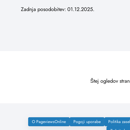
Zadnja posodobitev: 01.12.2025.
Štej ogledov stran
O PageviewsOnline
Pogoji uporabe
Politika zase