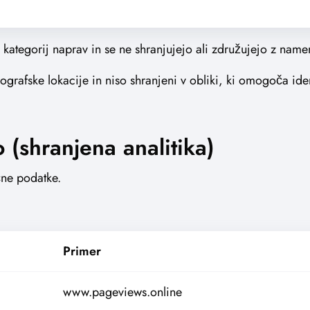
h kategorij naprav in se ne shranjujejo ali združujejo z na
grafske lokacije in niso shranjeni v obliki, ki omogoča iden
o (shranjena analitika)
čne podatke.
Primer
www.pageviews.online