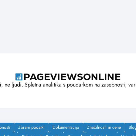
i, ne ljudi. Spletna analitika s poudarkom na zasebnosti, va
bnosti
Zbrani podatki
Dokumentacija
Značilnosti in cene
Blo