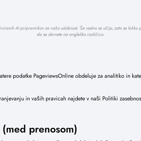
tiviranih AI pripravnikov za vašo udobnost. Še vedno se učijo, zato se lahko
da se obrnete na angleško različico.
, katere podatke PageviewsOnline obdeluje za analitiko in ka
njevanju in vaših pravicah najdete v naši Politiki zasebnost
mo (med prenosom)