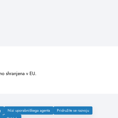
rno shranjena v EU.
g
Nizi uporabniškega agenta
Pridružite se razvoju