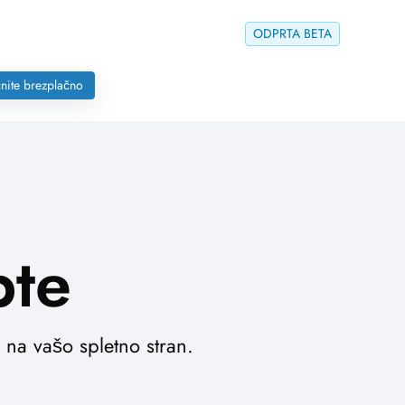
ODPRTA BETA
nite brezplačno
pte
 na vašo spletno stran.