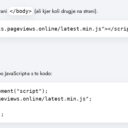
rani
(ali kjer koli drugje na strani).
</body>
ts.pageviews.online/latest.min.js"></scri
 JavaScript-a s to kodo:
ement("script");
geviews.online/latest.min.js";
);