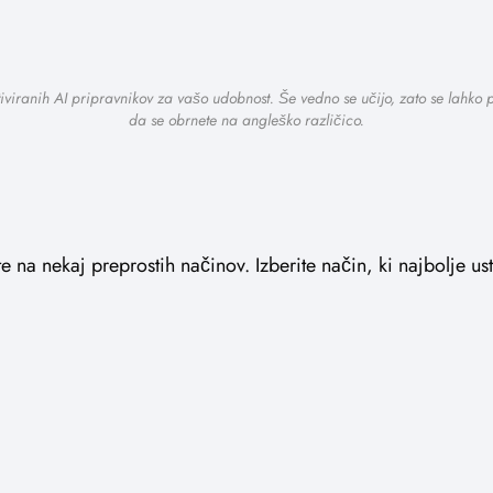
tiviranih AI pripravnikov za vašo udobnost. Še vedno se učijo, zato se lahko
da se obrnete na angleško različico.
 na nekaj preprostih načinov. Izberite način, ki najbolje ustr