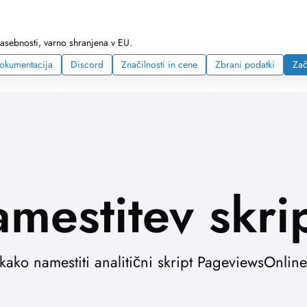
zasebnosti, varno shranjena v EU.
okumentacija
Discord
Značilnosti in cene
Zbrani podatki
Zač
mestitev skri
ako namestiti analitični skript PageviewsOnline