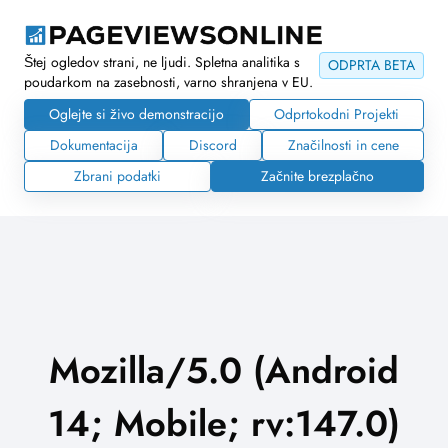
Štej ogledov strani, ne ljudi. Spletna analitika s
ODPRTA BETA
poudarkom na zasebnosti, varno shranjena v EU.
Oglejte si živo demonstracijo
Odprtokodni Projekti
Dokumentacija
Discord
Značilnosti in cene
Zbrani podatki
Začnite brezplačno
Mozilla/5.0 (Android
14; Mobile; rv:147.0)