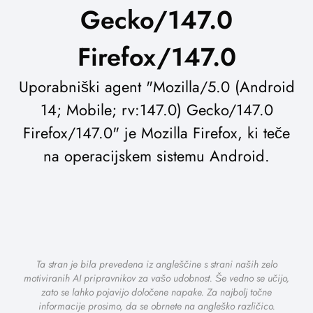
Gecko/147.0
Firefox/147.0
Uporabniški agent "Mozilla/5.0 (Android
14; Mobile; rv:147.0) Gecko/147.0
Firefox/147.0" je Mozilla Firefox, ki teče
na operacijskem sistemu Android.
Ta stran je bila prevedena iz angleščine s strani naših zelo
motiviranih AI pripravnikov za vašo udobnost. Še vedno se učijo,
zato se lahko pojavijo določene napake. Za najbolj točne
informacije prosimo, da se obrnete na angleško različico.