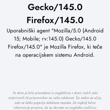
Gecko/145.0
Firefox/145.0
Uporabniški agent "Mozilla/5.0 (Android
15; Mobile; rv:145.0) Gecko/145.0
Firefox/145.0" je Mozilla Firefox, ki teče
na operacijskem sistemu Android.
Ta stran je bila prevedena iz angleščine s strani naših zelo
motiviranih AI pripravnikov za vašo udobnost. Še vedno se učijo,
zato se lahko pojavijo določene napake. Za najbolj točne
informacije prosimo, da se obrnete na angleško različico.