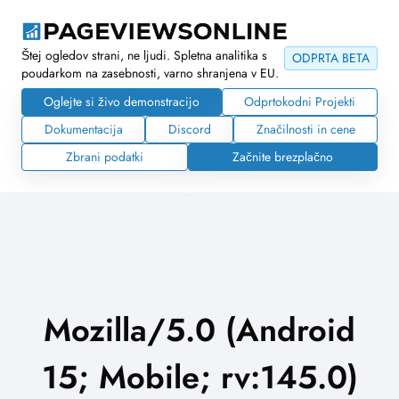
Štej ogledov strani, ne ljudi. Spletna analitika s
ODPRTA BETA
poudarkom na zasebnosti, varno shranjena v EU.
Oglejte si živo demonstracijo
Odprtokodni Projekti
Dokumentacija
Discord
Značilnosti in cene
Zbrani podatki
Začnite brezplačno
Mozilla/5.0 (Android
15; Mobile; rv:145.0)