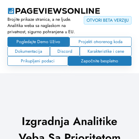
Brojite prikaze stranica, a ne ljude.
OTVORI BETA VERZIJU
Analitika weba sa naglaskom na
privatnost, sigurno pohranjena u EU.
Pogledajte Demo Uživo
Projekti otvorenog koda
Dokumentacija
Discord
Karakteristike i cene
Prikupljeni podaci
Započnite besplatno
Izgradnja Analitike
Veba Sa Prioritetom