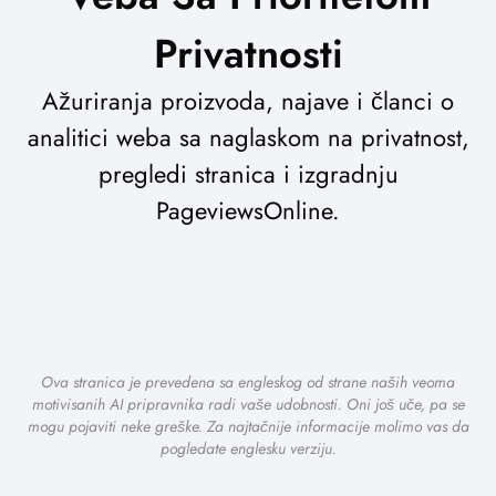
Privatnosti
Ažuriranja proizvoda, najave i članci o
analitici weba sa naglaskom na privatnost,
pregledi stranica i izgradnju
PageviewsOnline.
Ova stranica je prevedena sa engleskog od strane naših veoma
motivisanih AI pripravnika radi vaše udobnosti. Oni još uče, pa se
mogu pojaviti neke greške. Za najtačnije informacije molimo vas da
pogledate englesku verziju.