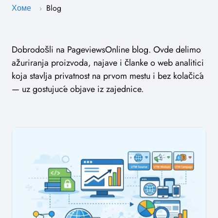
Хоме
Blog
›
Dobrodošli na PageviewsOnline blog. Ovde delimo
ažuriranja proizvoda, najave i članke o web analitici
koja stavlja privatnost na prvom mestu i bez kolačića
— uz gostujuće objave iz zajednice.