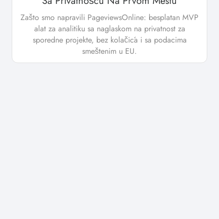
Sa Privatnošću Na Prvom Mestu
Zašto smo napravili PageviewsOnline: besplatan MVP
alat za analitiku sa naglaskom na privatnost za
sporedne projekte, bez kolačića i sa podacima
smeštenim u EU.