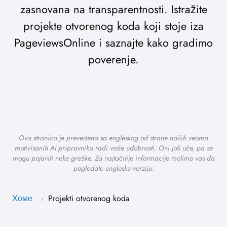
zasnovana na transparentnosti. Istražite
projekte otvorenog koda koji stoje iza
PageviewsOnline i saznajte kako gradimo
poverenje.
Ova stranica je prevedena sa engleskog od strane naših veoma
motivisanih AI pripravnika radi vaše udobnosti. Oni još uče, pa se
mogu pojaviti neke greške. Za najtačnije informacije molimo vas da
pogledate englesku verziju.
Хоме
Projekti otvorenog koda
›