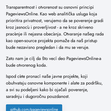
Transparentnost i otvorenost su osnovni principi
PageviewsOnline. Kao web analitička usluga koja
prioritira privatnost, verujemo da se poverenje gradi
kroz jasnoću i proverljivost - a ne kroz skriveno
praćenje ili nejasna obećanja. Otvaranje našeg rada
kao open-source projekta pomaže da naš pristup
bude nezavisno pregledan i da mu se veruje.
Zato nam je cilj da što veći deo PageviewsOnline-a
bude otvorenog koda.
Ispod ćete pronaći naše javne projekte, koji
obuhvataju osnovne komponente i alate za podršku,
a svi su podeljeni kako bi ojačali poverenje,
saradnju i dugoročnu pouzdanost.
github.com/pageviewsonline