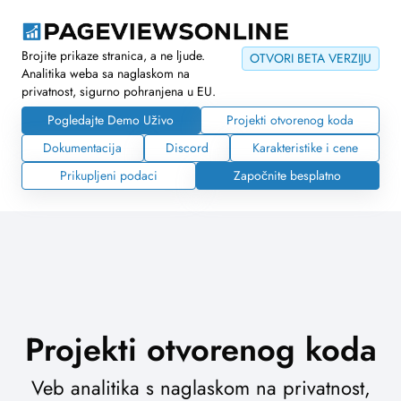
Brojite prikaze stranica, a ne ljude.
OTVORI BETA VERZIJU
Analitika weba sa naglaskom na
privatnost, sigurno pohranjena u EU.
Pogledajte Demo Uživo
Projekti otvorenog koda
Dokumentacija
Discord
Karakteristike i cene
Prikupljeni podaci
Započnite besplatno
Projekti otvorenog koda
Veb analitika s naglaskom na privatnost,