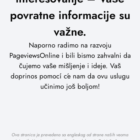
povratne informacije su
važne.
Naporno radimo na razvoju
PageviewsOnline i bili bismo zahvalni da
čujemo vaše mišljenje i ideje. Vaš
doprinos pomoći će nam da ovu uslugu
učinimo još boljom!
Ova stranica je prevedena sa engleskog od strane naših veoma