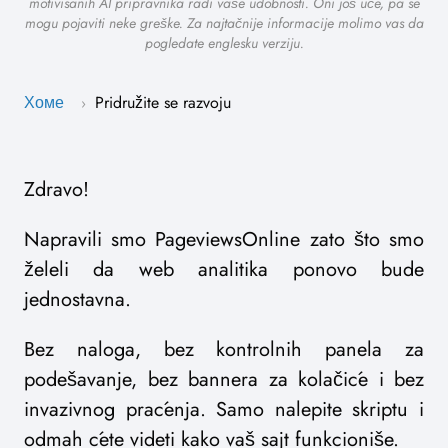
motivisanih AI pripravnika radi vaše udobnosti. Oni još uče, pa se
mogu pojaviti neke greške. Za najtačnije informacije molimo vas da
pogledate englesku verziju.
Хоме
Pridružite se razvoju
›
Zdravo!
Napravili smo PageviewsOnline zato što smo
želeli da web analitika ponovo bude
jednostavna.
Bez naloga, bez kontrolnih panela za
podešavanje, bez bannera za kolačiće i bez
invazivnog praćenja. Samo nalepite skriptu i
odmah ćete videti kako vaš sajt funkcioniše.