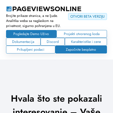
Brojite prikaze stranica, a ne ljude.
OTVORI BETA VERZIJU
Analitika weba sa naglaskom na
privatnost, sigurno pohranjena u EU.
Pogledajte Demo Uživo
Projekti otvorenog koda
Dokumentacija
Discord
Karakteristike i cene
Prikupljeni podaci
Započnite besplatno
Hvala što ste pokazali
interesovanje – Vaše