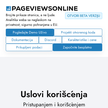
Brojite prikaze stranica, a ne ljude.
OTVORI BETA VERZIJU
Analitika weba sa naglaskom na
privatnost, sigurno pohranjena u EU.
Pogledajte Demo Uživo
Projekti otvorenog koda
Dokumentacija
Discord
Karakteristike i cene
Prikupljeni podaci
Započnite besplatno
Uslovi korišćenja
Pristupanjem i korišćenjem