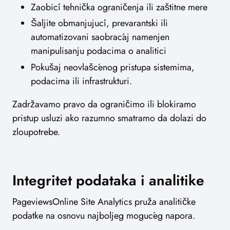
Zaobići tehnička ograničenja ili zaštitne mere
Šaljite obmanjujući, prevarantski ili
automatizovani saobraćaj namenjen
manipulisanju podacima o analitici
Pokušaj neovlašćenog pristupa sistemima,
podacima ili infrastrukturi.
Zadržavamo pravo da ograničimo ili blokiramo
pristup usluzi ako razumno smatramo da dolazi do
zloupotrebe.
Integritet podataka i analitike
PageviewsOnline Site Analytics pruža analitičke
podatke na osnovu najboljeg mogućeg napora.