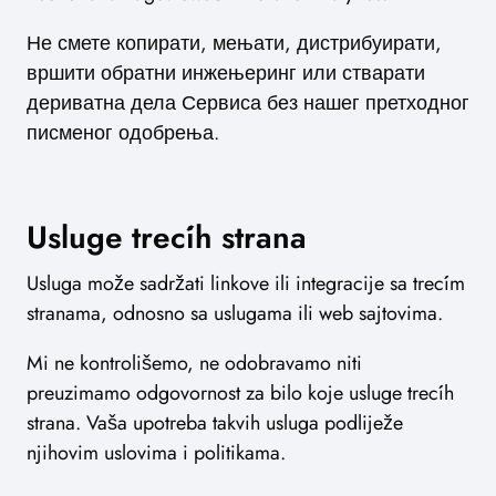
Не смете копирати, мењати, дистрибуирати,
вршити обратни инжењеринг или стварати
дериватна дела Сервиса без нашег претходног
писменог одобрења.
Usluge trećih strana
Usluga može sadržati linkove ili integracije sa trećim
stranama, odnosno sa uslugama ili web sajtovima.
Mi ne kontrolišemo, ne odobravamo niti
preuzimamo odgovornost za bilo koje usluge trećih
strana. Vaša upotreba takvih usluga podliježe
njihovim uslovima i politikama.