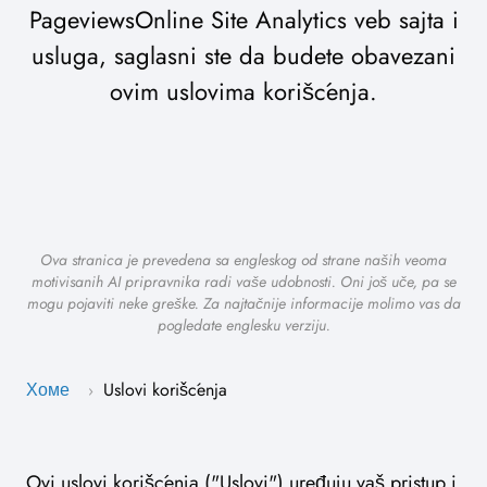
PageviewsOnline Site Analytics veb sajta i
usluga, saglasni ste da budete obavezani
ovim uslovima korišćenja.
Ova stranica je prevedena sa engleskog od strane naših veoma
motivisanih AI pripravnika radi vaše udobnosti. Oni još uče, pa se
mogu pojaviti neke greške. Za najtačnije informacije molimo vas da
pogledate englesku verziju.
Хоме
Uslovi korišćenja
›
Ovi uslovi korišćenja ("Uslovi") uređuju vaš pristup i