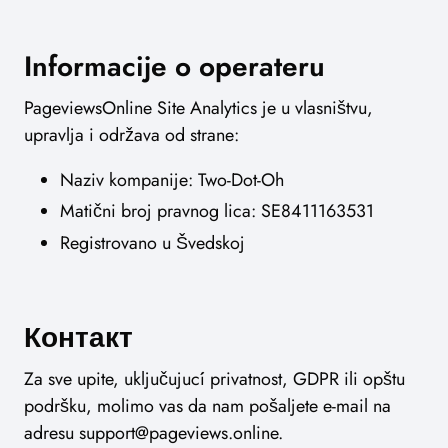
Informacije o operateru
PageviewsOnline Site Analytics je u vlasništvu,
upravlja i održava od strane:
Naziv kompanije: Two-Dot-Oh
Matični broj pravnog lica: SE8411163531
Registrovano u Švedskoj
Контакт
Za sve upite, uključujući privatnost, GDPR ili opštu
podršku, molimo vas da nam pošaljete e-mail na
adresu
support@pageviews.online
.