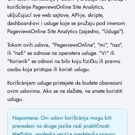
korišćenje PageviewsOnline Site Analytics,
uključujući sve web sajtove, API-je, skripte,
dashboard-ovi i usluge koje se pružaju pod imenom
PageviewsOnline Site Analytics (zajedno, "Usluga").
Tokom ovih uslova, "PageviewsOnline", "mi", "nas",
ili "naš" se odnose na operatera usluge. "Vi" ili
"Korisnik" se odnosi na bilo koju fizičku ili pravnu
osobu koja pristupa ili koristi uslugu.
Korišćenjem usluge pristajete da budete obavezani
ovim uslovima. Ako se ne slažete, ne smete koristiti
uslugu.
Napomena: Ovi uslovi korišćenja mogu biti
prevedeni na druge jezike radi praktičnosti.
Međutim, engleska verzija predstavlja pravno