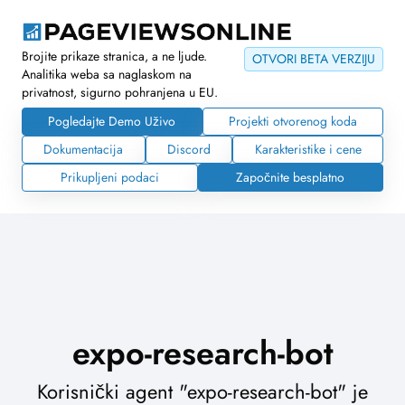
Brojite prikaze stranica, a ne ljude.
OTVORI BETA VERZIJU
Analitika weba sa naglaskom na
privatnost, sigurno pohranjena u EU.
Pogledajte Demo Uživo
Projekti otvorenog koda
Dokumentacija
Discord
Karakteristike i cene
Prikupljeni podaci
Započnite besplatno
expo-research-bot
Korisnički agent "expo-research-bot" je