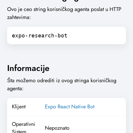
Ovo je ceo string korisničkog agenta poslat u HTTP
zahtevima:
expo-research-bot
Informacije
Šta možemo odrediti iz ovog stringa korisničkog
agenta:
Klijent
Expo React Native Bot
Operativni
Nepoznato
Sistem