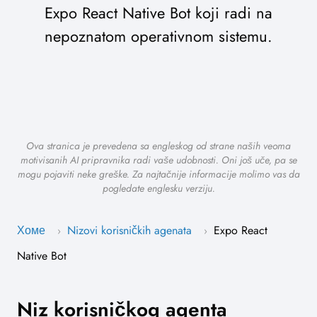
Expo React Native Bot koji radi na
nepoznatom operativnom sistemu.
Ova stranica je prevedena sa engleskog od strane naših veoma
motivisanih AI pripravnika radi vaše udobnosti. Oni još uče, pa se
mogu pojaviti neke greške. Za najtačnije informacije molimo vas da
pogledate englesku verziju.
Хоме
Nizovi korisničkih agenata
Expo React
›
›
Native Bot
Niz korisničkog agenta