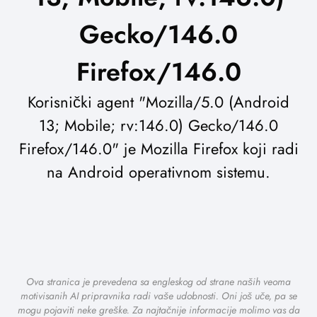
Gecko/146.0
Firefox/146.0
Korisnički agent "Mozilla/5.0 (Android
13; Mobile; rv:146.0) Gecko/146.0
Firefox/146.0" je Mozilla Firefox koji radi
na Android operativnom sistemu.
Ova stranica je prevedena sa engleskog od strane naših veoma
motivisanih AI pripravnika radi vaše udobnosti. Oni još uče, pa se
mogu pojaviti neke greške. Za najtačnije informacije molimo vas da