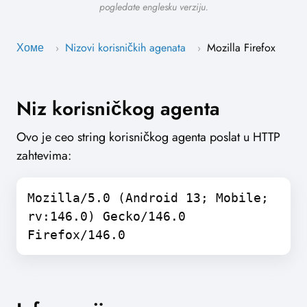
pogledate englesku verziju.
Хоме
Nizovi korisničkih agenata
Mozilla Firefox
›
›
Niz korisničkog agenta
Ovo je ceo string korisničkog agenta poslat u HTTP
zahtevima:
Mozilla/5.0 (Android 13; Mobile;
rv:146.0) Gecko/146.0
Firefox/146.0