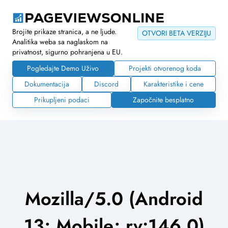
Brojite prikaze stranica, a ne ljude.
OTVORI BETA VERZIJU
Analitika weba sa naglaskom na
privatnost, sigurno pohranjena u EU.
Pogledajte Demo Uživo
Projekti otvorenog koda
Dokumentacija
Discord
Karakteristike i cene
Prikupljeni podaci
Započnite besplatno
Mozilla/5.0 (Android
13; Mobile; rv:146.0)