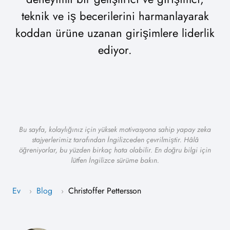
teknik ve iş becerilerini harmanlayarak
koddan ürüne uzanan girişimlere liderlik
ediyor.
Bu sayfa, kolaylığınız için yüksek motivasyona sahip yapay zeka
stajyerlerimiz tarafından İngilizceden çevrilmiştir. Hâlâ
öğreniyorlar, bu yüzden birkaç hata olabilir. En doğru bilgi için
lütfen İngilizce sürüme bakın.
Ev
Blog
Christoffer Pettersson
›
›