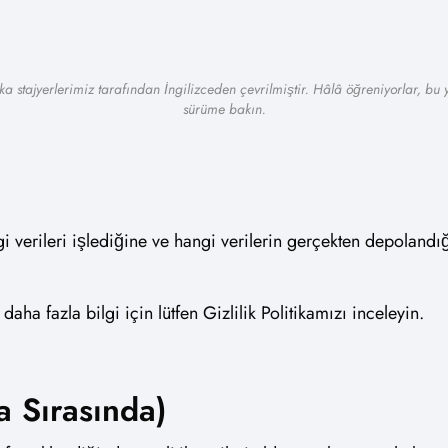
a stajyerlerimiz tarafından İngilizceden çevrilmiştir. Hâlâ öğreniyorlar, bu yü
sürüme bakın.
verileri işlediğine ve hangi verilerin gerçekten depolandığı
aha fazla bilgi için lütfen Gizlilik Politikamızı inceleyin.
a Sırasında)