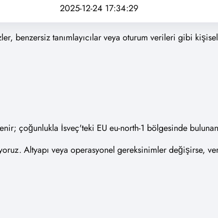
2025-12-24 17:34:29
zler, benzersiz tanımlayıcılar veya oturum verileri gibi kişise
 işlenir; çoğunlukla İsveç'teki EU eu-north-1 bölgesinde bulu
iyoruz. Altyapı veya operasyonel gereksinimler değişirse, ve