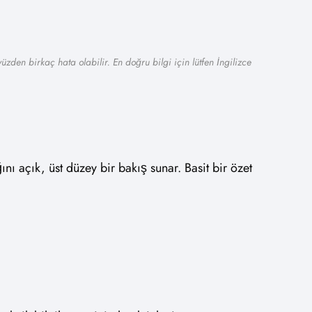
zden birkaç hata olabilir. En doğru bilgi için lütfen İngilizce
nı açık, üst düzey bir bakış sunar. Basit bir özet