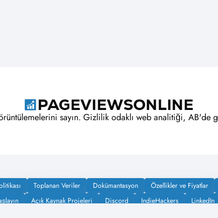
örüntülemelerini sayın. Gizlilik odaklı web analitiği, AB'de gü
olitikası
Toplanan Veriler
Dokümantasyon
Özellikler ve Fiyatlar
aşlayın
Açık Kaynak Projeleri
Discord
IndieHackers
LinkedIn