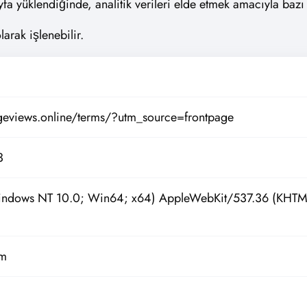
a yüklendiğinde, analitik verileri elde etmek amacıyla bazı te
larak işlenebilir.
geviews.online/terms/?utm_source=frontpage
3
indows NT 10.0; Win64; x64) AppleWebKit/537.36 (KHTM
om