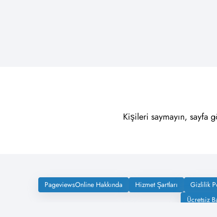
Kişileri saymayın, sayfa g
PageviewsOnline Hakkında
Hizmet Şartları
Gizlilik P
Ücretsiz B