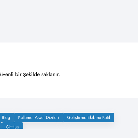
venli bir şekilde saklanır.
Blog
Kullanıcı Aracı Dizileri
Geliştirme Ekibine Katıl
GitHub