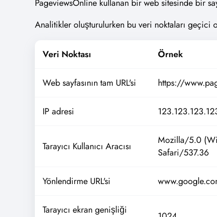
PageviewsOnline kullanan bir web sitesinde bir sayf
Analitikler oluşturulurken bu veri noktaları geçici o
Veri Noktası
Örnek
Web sayfasının tam URL'si
https://www.pa
IP adresi
123.123.123.12
Mozilla/5.0 (W
Tarayıcı Kullanıcı Aracısı
Safari/537.36
Yönlendirme URL'si
www.google.c
Tarayıcı ekran genişliği
1024