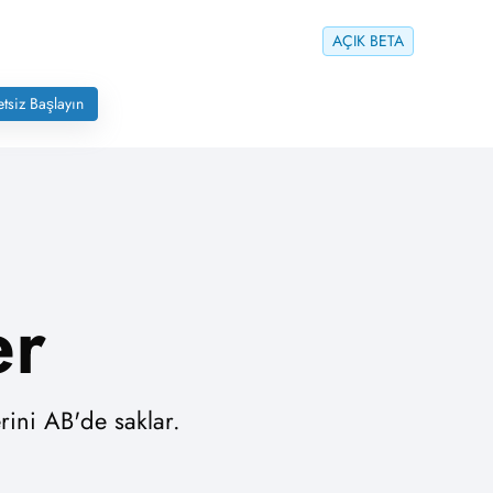
AÇIK BETA
tsiz Başlayın
er
rini AB'de saklar.