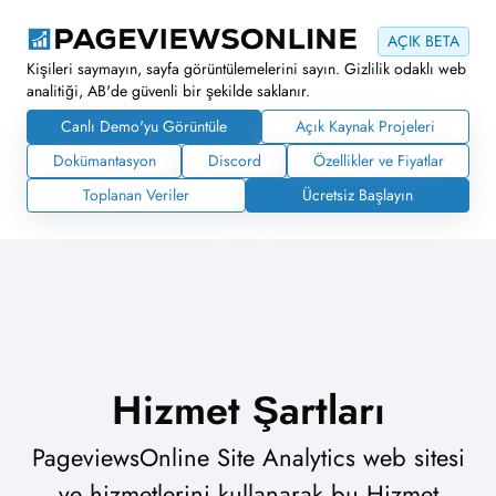
AÇIK BETA
Kişileri saymayın, sayfa görüntülemelerini sayın. Gizlilik odaklı web
analitiği, AB'de güvenli bir şekilde saklanır.
Canlı Demo'yu Görüntüle
Açık Kaynak Projeleri
Dokümantasyon
Discord
Özellikler ve Fiyatlar
Toplanan Veriler
Ücretsiz Başlayın
Hizmet Şartları
PageviewsOnline Site Analytics web sitesi
ve hizmetlerini kullanarak bu Hizmet