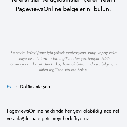
PageviewsOnline belgelerini bulun.
Bu sayfa, kolaylığınız için yüksek motivasyona sahip yapay zeka
stajyerlerimiz tarafından İngilizceden çevrilmiştir. Hâlâ
öğreniyorlar, bu yüzden birkaç hata olabilir. En doğru bilgi için
lütfen İngilizce sürüme bakın.
Ev
Dokümantasyon
›
PageviewsOnline hakkında her şeyi olabildiğince net
ve anlaşılır hale getirmeyi hedefliyoruz.