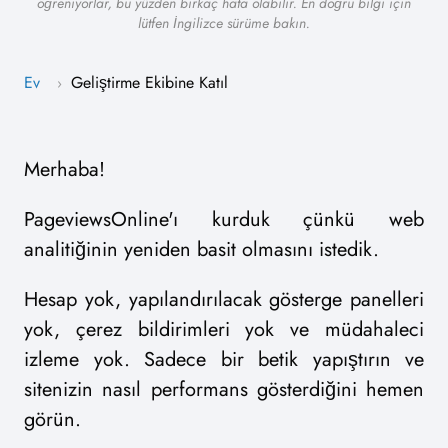
öğreniyorlar, bu yüzden birkaç hata olabilir. En doğru bilgi için
lütfen İngilizce sürüme bakın.
Ev
Geliştirme Ekibine Katıl
›
Merhaba!
PageviewsOnline'ı kurduk çünkü web
analitiğinin yeniden basit olmasını istedik.
Hesap yok, yapılandırılacak gösterge panelleri
yok, çerez bildirimleri yok ve müdahaleci
izleme yok. Sadece bir betik yapıştırın ve
sitenizin nasıl performans gösterdiğini hemen
görün.