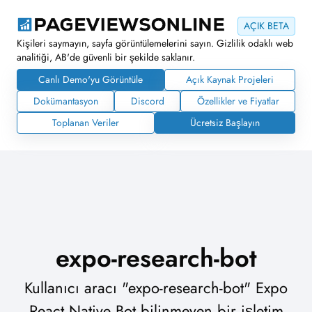
AÇIK BETA
Kişileri saymayın, sayfa görüntülemelerini sayın. Gizlilik odaklı web
analitiği, AB'de güvenli bir şekilde saklanır.
Canlı Demo'yu Görüntüle
Açık Kaynak Projeleri
Dokümantasyon
Discord
Özellikler ve Fiyatlar
Toplanan Veriler
Ücretsiz Başlayın
expo-research-bot
Kullanıcı aracı "expo-research-bot" Expo
React Native Bot bilinmeyen bir işletim