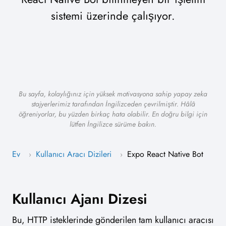
sistemi üzerinde çalışıyor.
Bu sayfa, kolaylığınız için yüksek motivasyona sahip yapay zeka
stajyerlerimiz tarafından İngilizceden çevrilmiştir. Hâlâ
öğreniyorlar, bu yüzden birkaç hata olabilir. En doğru bilgi için
lütfen İngilizce sürüme bakın.
Ev
Kullanıcı Aracı Dizileri
Expo React Native Bot
›
›
Kullanıcı Ajanı Dizesi
Bu, HTTP isteklerinde gönderilen tam kullanıcı aracısı