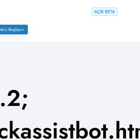
AÇIK BETA
tsiz Başlayın
.2;
kassistbot.ht