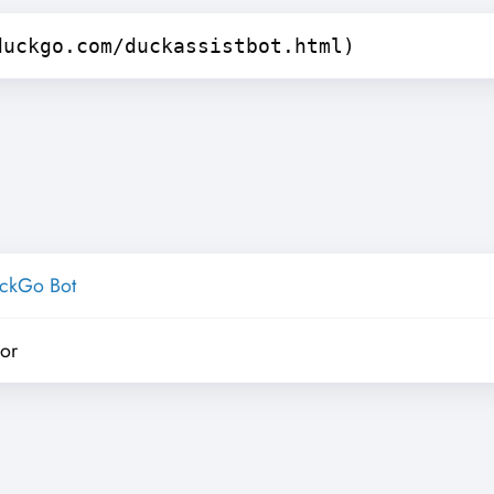
duckgo.com/duckassistbot.html)
ckGo Bot
yor