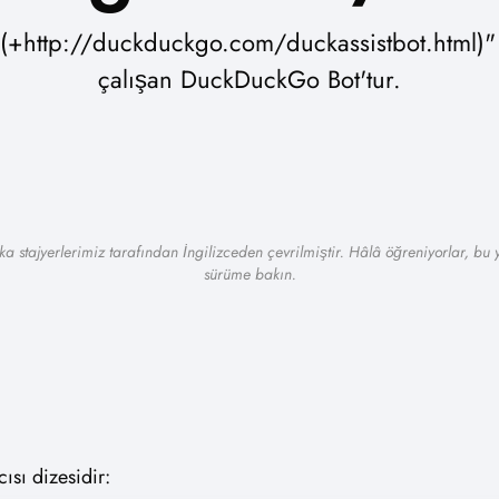
; (+http://duckduckgo.com/duckassistbot.html)" 
çalışan DuckDuckGo Bot'tur.
a stajyerlerimiz tarafından İngilizceden çevrilmiştir. Hâlâ öğreniyorlar, bu yü
sürüme bakın.
ısı dizesidir: