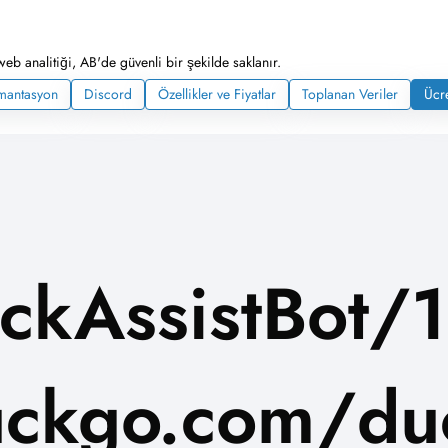
web analitiği, AB'de güvenli bir şekilde saklanır.
mantasyon
Discord
Özellikler ve Fiyatlar
Toplanan Veriler
Ücre
ckAssistBot/1
ckgo.com/duc