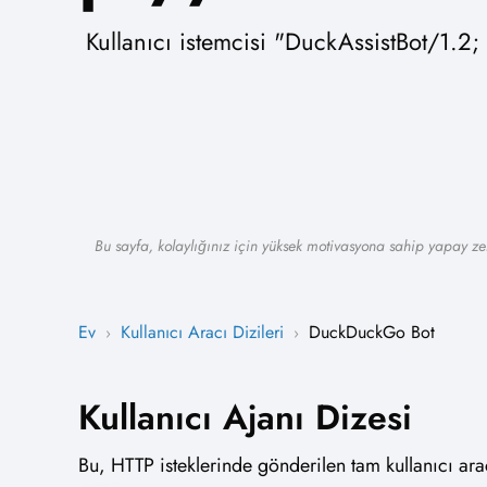
Kullanıcı istemcisi "DuckAssistBot/1.2
Bu sayfa, kolaylığınız için yüksek motivasyona sahip yapay zek
Ev
Kullanıcı Aracı Dizileri
DuckDuckGo Bot
›
›
Kullanıcı Ajanı Dizesi
Bu, HTTP isteklerinde gönderilen tam kullanıcı arac