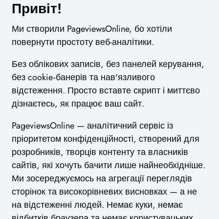
Привіт!
Ми створили PageviewsOnline, бо хотіли
повернути простоту веб-аналітики.
Без облікових записів, без панелей керування,
без cookie‑банерів та нав'язливого
відстеження. Просто вставте скрипт і миттєво
дізнаєтесь, як працює ваш сайт.
PageviewsOnline — аналітичний сервіс із
пріоритетом конфіденційності, створений для
розробників, творців контенту та власників
сайтів, які хочуть бачити лише найнеобхідніше.
Ми зосереджуємось на агрегації переглядів
сторінок та високорівневих висновках — а не
на відстеженні людей. Немає куки, немає
відбитків браузера та немає користувацьких