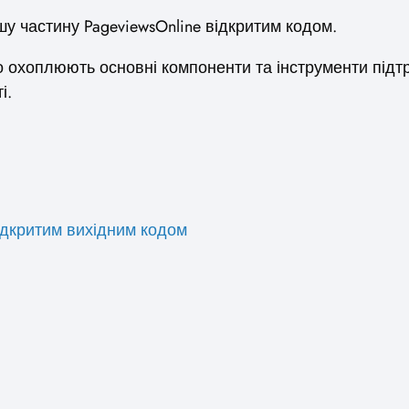
у частину PageviewsOnline відкритим кодом.
що охоплюють основні компоненти та інструменти під
і.
ідкритим вихідним кодом