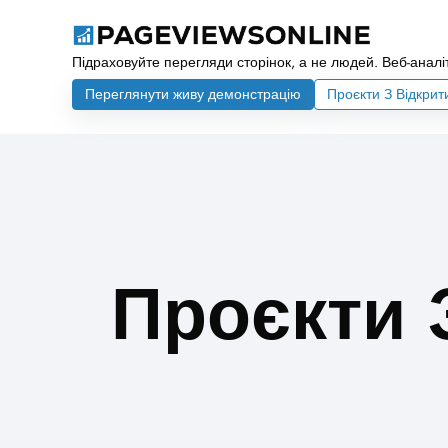
Підраховуйте перегляди сторінок, а не людей. Веб-аналіт
Переглянути живу демонстрацію
Проєкти З Відкри
Проєкти 