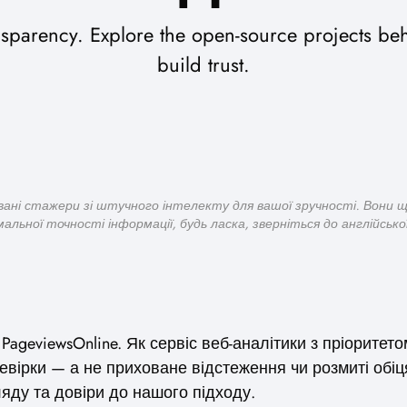
transparency. Explore the open-source projects
build trust.
вані стажери зі штучного інтелекту для вашої зручності. Вони 
альної точності інформації, будь ласка, зверніться до англійської 
 PageviewsOnline. Як сервіс веб-аналітики з пріорите
евірки — а не приховане відстеження чи розмиті обіц
яду та довіри до нашого підходу.