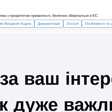
ика з пріоритетом приватності, безпечно зберігається в ЄС.
тим Вихідним Кодом
Документація
Discord
Особливості та 
за ваш інте
ук дуже важл