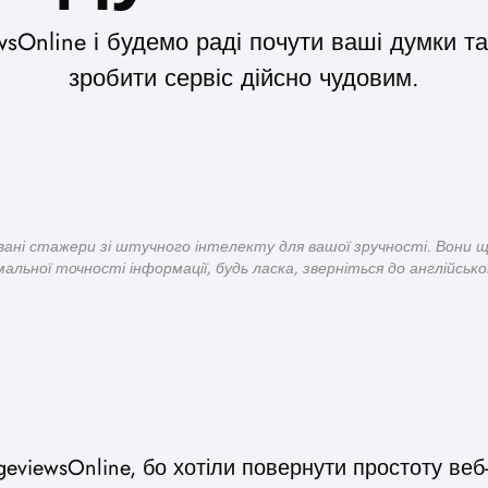
Online і будемо раді почути ваші думки та
зробити сервіс дійсно чудовим.
вані стажери зі штучного інтелекту для вашої зручності. Вони 
альної точності інформації, будь ласка, зверніться до англійської 
eviewsOnline, бо хотіли повернути простоту веб-