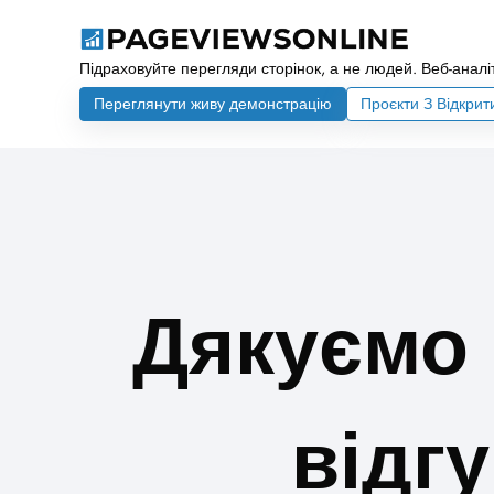
Підраховуйте перегляди сторінок, а не людей. Веб-аналіт
Переглянути живу демонстрацію
Проєкти З Відкри
Дякуємо 
відг