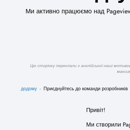
Ми активно працюємо над Pageviews
Цю сторінку переклали з англійської наші мотиво
максим
додому
Приєднуйтесь до команди розробників
›
Привіт!
Ми створили Pag