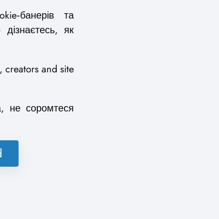
kie‑банерів та
 дізнаєтесь, як
, creators and site
а, не соромтеся
d