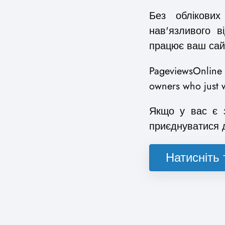
Без облікових
нав'язливого в
працює ваш сай
PageviewsOnline is
owners who just w
Якщо у вас є з
приєднуватися д
Натисніть 