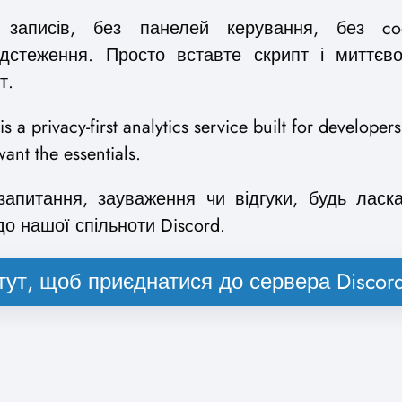
 записів, без панелей керування, без coo
ідстеження. Просто вставте скрипт і миттєво
т.
 a privacy-first analytics service built for developers
ant the essentials.
апитання, зауваження чи відгуки, будь ласк
о нашої спільноти Discord.
тут, щоб приєднатися до сервера Discor