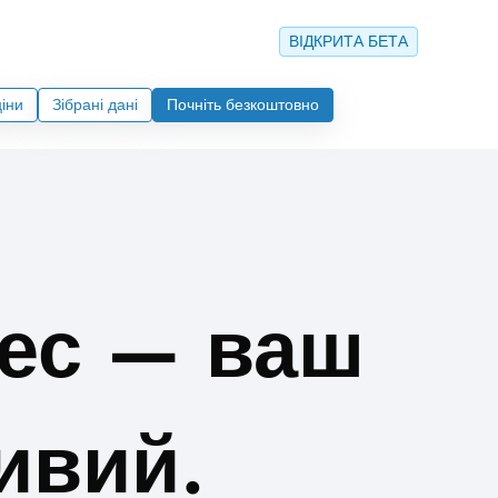
ВІДКРИТА БЕТА
ціни
Зібрані дані
Почніть безкоштовно
рес — ваш
ивий.