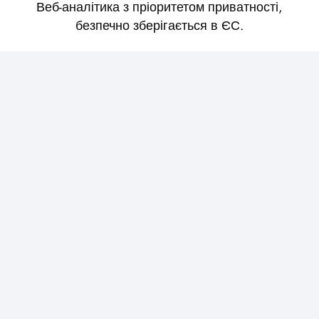
Веб-аналітика з пріоритетом приватності,
безпечно зберігається в ЄС.
Про PageviewsOnline
Умови користування
Політика конфіденційності
Зібрані дані
Документація
Особливості та ціни
Блог
Рядки агента користувача
Приєднуйтесь до команди розробників
Почніть безкоштовно
Проєкти З Відкритим Вихідним Кодом
Discord
IndieHackers
LinkedIn
GitHub