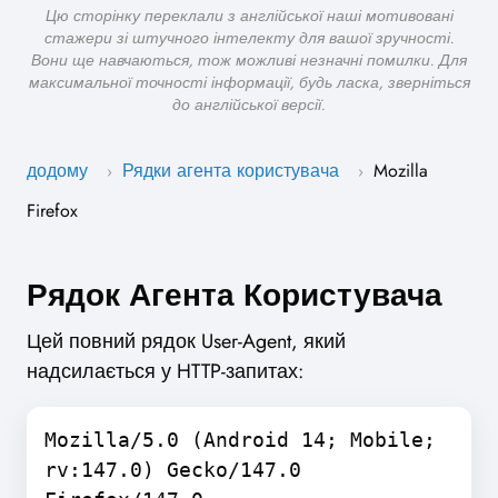
Цю сторінку переклали з англійської наші мотивовані
стажери зі штучного інтелекту для вашої зручності.
Вони ще навчаються, тож можливі незначні помилки. Для
максимальної точності інформації, будь ласка, зверніться
до англійської версії.
додому
Рядки агента користувача
Mozilla
›
›
Firefox
Рядок Агента Користувача
Цей повний рядок User-Agent, який
надсилається у HTTP-запитах:
Mozilla/5.0 (Android 14; Mobile;
rv:147.0) Gecko/147.0