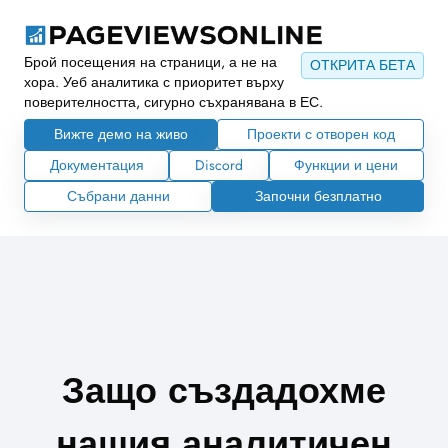
Брой посещения на страници, а не на
ОТКРИТА БЕТА
хора. Уеб аналитика с приоритет върху
поверителността, сигурно съхранявана в ЕС.
Вижте демо на живо
Проекти с отворен код
Документация
Discord
Функции и цени
Събрани данни
Започни безплатно
Защо създадохме
нашия аналитичен