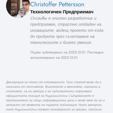
Christoffer Pettersson
Технологичен Предприемач
Christoffer е опитен разработчик и
предприемач, страстно отдаден на
иновациите, водещ проекти от кода
до продукта чрез съчетаване на
техническите и бизнес умения.
Първо публикувано на 2025-12-01. Последно
актуализирано на 2025-12-01.
Декларация за отказ от отговорност: Тази статия може да е
написана от гост-автор. Възгледите и мненията, изразени в
статията, са на автора и не задължително отразяват
официалната позиция на PageviewsOnline. Съдържанието е
предназначено за общи информационни цели и може вече да не е
актуално от момента на първата публикация. Нито авторът,
нито PageviewsOnline поемат отговорност за грешки, пропуски