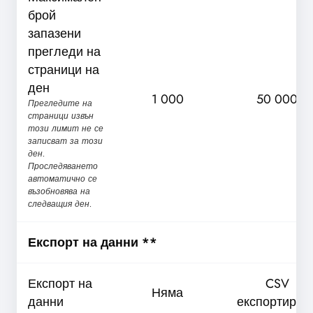
брой
запазени
прегледи на
страници на
ден
1 000
50 000
Прегледите на
страници извън
този лимит не се
записват за този
ден.
Проследяването
автоматично се
възобновява на
следващия ден.
Експорт на данни **
Експорт на
CSV
Няма
данни
експортиран