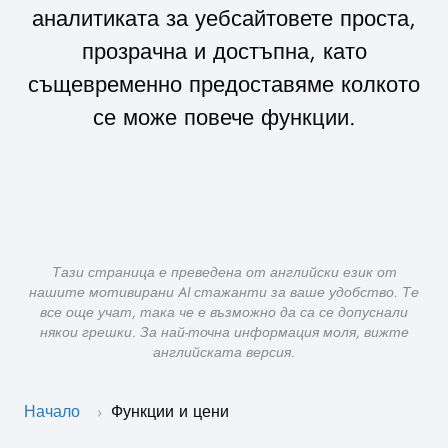
аналитиката за уебсайтовете проста,
прозрачна и достъпна, като
същевременно предоставяме колкото
се може повече функции.
Тази страница е преведена от английски език от
нашите мотивирани AI стажанти за ваше удобство. Те
все още учат, така че е възможно да са се допуснали
някои грешки. За най-точна информация моля, вижте
английската версия.
Начало
Функции и цени
›