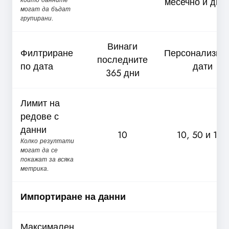
които данните
месечно и дне
могат да бъдат
групирани.
Винаги
Филтриране
Персонализир
последните
по дата
дати
365 дни
Лимит на
редове с
данни
10
10, 50 и 100
Колко резултати
могат да се
покажат за всяка
метрика.
Импортиране на данни
Максимален