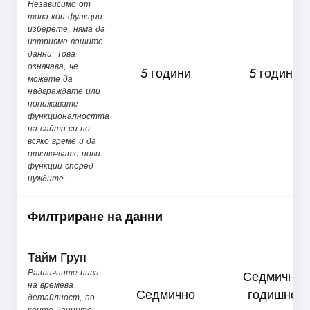
Независимо от
това кои функции
изберете, няма да
изтрияме вашите
данни. Това
означава, че
5 години
5 години
можете да
надграждате или
понижавате
функционалността
на сайта си по
всяко време и да
отключвате нови
функции според
нуждите.
Филтриране на данни
Тайм Груп
Различните нива
Седмично,
на времева
Седмично
годишно,
детайлност, по