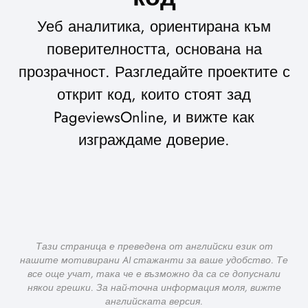
Уеб аналитика, ориентирана към
поверителността, основана на
прозрачност. Разгледайте проектите с
открит код, които стоят зад
PageviewsOnline, и вижте как
изграждаме доверие.
Тази страница е преведена от английски език от
нашите мотивирани AI стажанти за ваше удобство. Те
все още учат, така че е възможно да са се допуснали
някои грешки. За най-точна информация моля, вижте
английската версия.