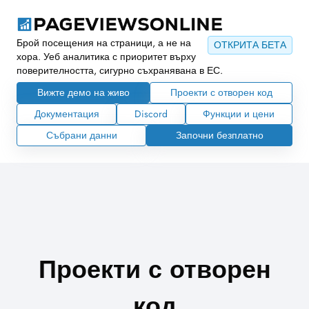
Брой посещения на страници, а не на
ОТКРИТА БЕТА
хора. Уеб аналитика с приоритет върху
поверителността, сигурно съхранявана в ЕС.
Вижте демо на живо
Проекти с отворен код
Документация
Discord
Функции и цени
Събрани данни
Започни безплатно
Проекти с отворен
код