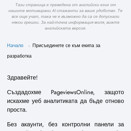
Тази страница е преведена от английски език от
нашите мотивирани AI стажанти за ваше удобство. Те
все още учат, така че е възможно да са се допуснали
някои грешки. За най-точна информация моля, вижте
английската версия.
Начало
Присъединете се към екипа за
›
разработка
Здравейте!
Създадохме PageviewsOnline, защото
искахме уеб аналитиката да бъде отново
проста.
Без акаунти, без контролни панели за