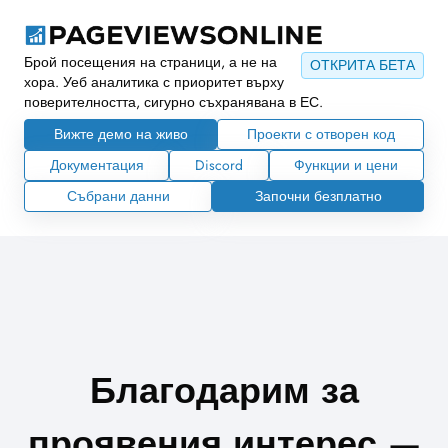
Брой посещения на страници, а не на
ОТКРИТА БЕТА
хора. Уеб аналитика с приоритет върху
поверителността, сигурно съхранявана в ЕС.
Вижте демо на живо
Проекти с отворен код
Документация
Discord
Функции и цени
Събрани данни
Започни безплатно
Благодарим за
проявения интерес —