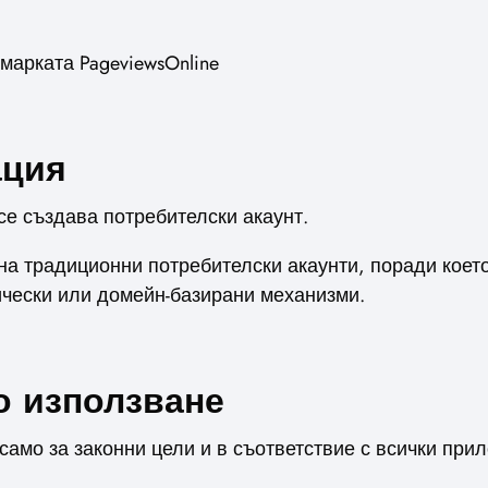
марката PageviewsOnline
ация
 се създава потребителски акаунт.
 на традиционни потребителски акаунти, поради кое
ически или домейн-базирани механизми.
о използване
само за законни цели и в съответствие с всички при