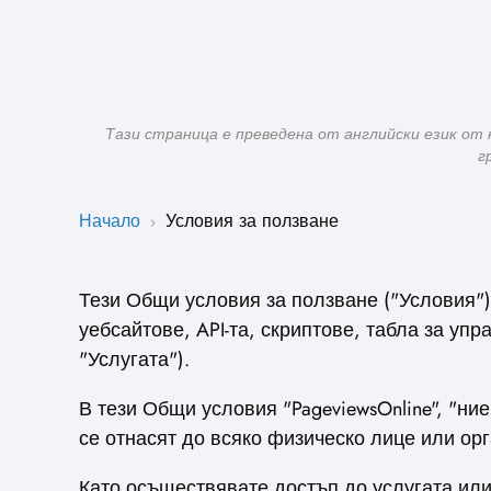
Тази страница е преведена от английски език от 
г
Начало
Условия за ползване
›
Тези Общи условия за ползване ("Условия") 
уебсайтове, API-та, скриптове, табла за упр
"Услугата").
В тези Общи условия "PageviewsOnline", "ни
се отнасят до всяко физическо лице или орг
Като осъществявате достъп до услугата или