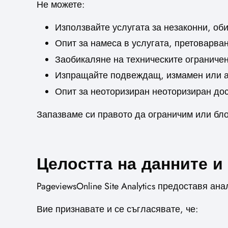
Не можете:
Използвайте услугата за незаконни, об
Опит за намеса в услугата, претоварва
Заобикаляне на техническите ограниче
Изпращайте подвеждащ, измамен или а
Опит за неоторизиран неоторизиран до
Запазваме си правото да ограничим или бло
Целостта на данните и
PageviewsOnline Site Analytics предоставя а
Вие признавате и се съгласявате, че: