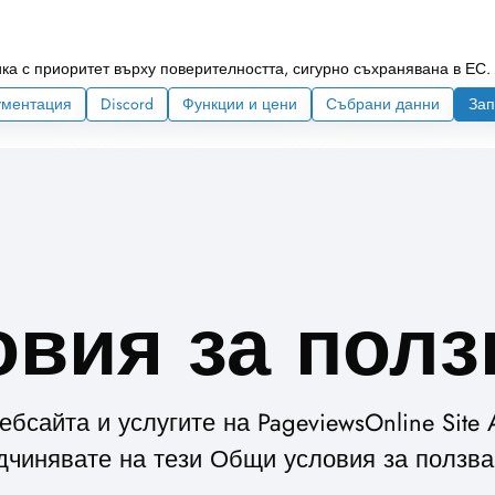
ка с приоритет върху поверителността, сигурно съхранявана в ЕС.
ументация
Discord
Функции и цени
Събрани данни
Зап
овия за полз
бсайта и услугите на PageviewsOnline Site A
дчинявате на тези Общи условия за ползва