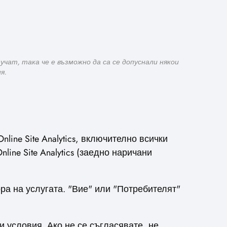
чат, така че е възможно да са се допуснали някои
я.
ine Site Analytics, включително всички
ine Site Analytics (заедно наричани
ора на услугата. "Вие" или "Потребителят"
 условия. Ако не се съгласявате, не