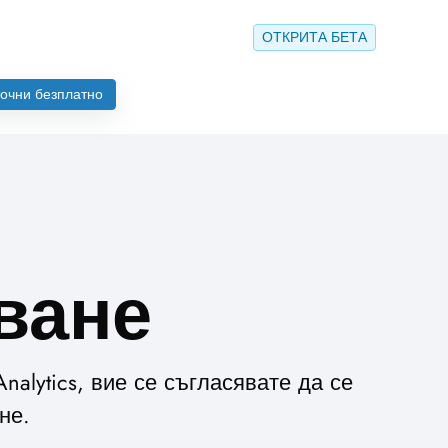
ОТКРИТА БЕТА
очни безплатно
ване
nalytics, вие се съгласявате да се
не.