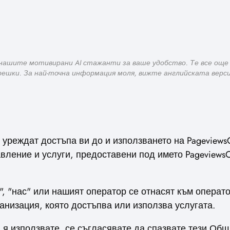
нашите мотивирани AI стажанти за ваше удобство. Те все още у
решки. За най-точна информация моля, вижте английската верси
уреждат достъпа ви до и използването на PageviewsOnl
авление и услуги, предоставени под името PageviewsOnl
е", "нас" или нашият оператор се отнасят към операт
анизация, която достъпва или използва услугата.
 я използвате, се съгласявате да спазвате тези Общи