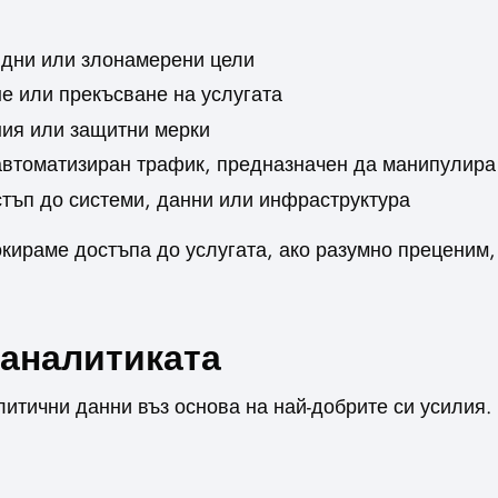
идни или злонамерени цели
не или прекъсване на услугата
ния или защитни мерки
втоматизиран трафик, предназначен да манипулира
стъп до системи, данни или инфраструктура
кираме достъпа до услугата, ако разумно преценим,
 аналитиката
налитични данни въз основа на най-добрите си усилия.