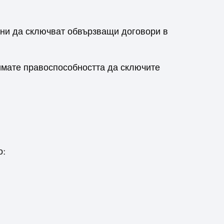
обни да сключват обвързващи договори в
 имате правоспособността да сключите
о: