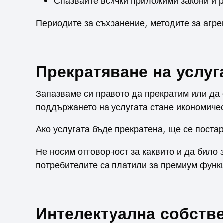
Спазвайте всички приложими закони и 
Периодите за съхранение, методите за агрег
Прекратяване на услуг
Запазваме си правото да прекратим или да 
поддържането на услугата стане икономичес
Ако услугата бъде прекратена, ще се поста
Не носим отговорност за каквито и да било 
потребителите са платили за премиум функ
Интелектуална собств