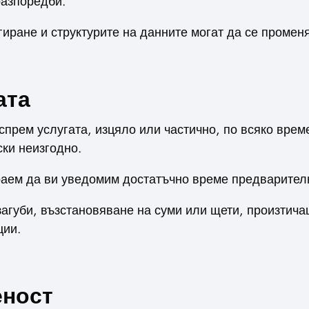
разпоредби.
иране и структурите на данните могат да се променя
ата
спрем услугата, изцяло или частично, по всяко врем
ки неизгодно.
раем да ви уведомим достатъчно време предварителн
загуби, възстановяване на суми или щети, произтича
ции.
еност