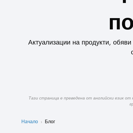
по
Актуализации на продукти, обяви 
Тази страница е преведена от английски език от 
г
Начало
Блог
›