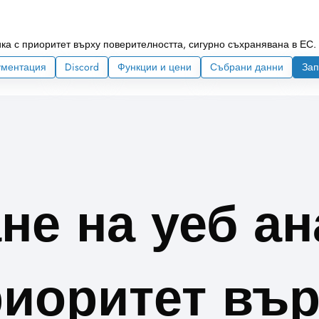
ка с приоритет върху поверителността, сигурно съхранявана в ЕС.
ументация
Discord
Функции и цени
Събрани данни
Зап
не на уеб ан
иоритет въ