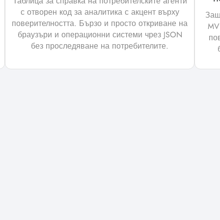
Таблица за справка на потребителските агенти
с отворен код за аналитика с акцент върху
Защ
поверителността. Бързо и просто откриване на
MVP
браузъри и операционни системи чрез JSON
по
без проследяване на потребителите.