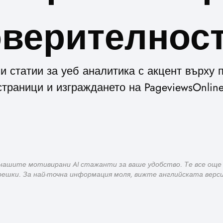
верителнос
и статии за уеб аналитика с акцент върху
страници и изграждането на PageviewsOnline
нашите мотивирани AI стажанти за ваше удобство. Те все още у
решки. За най-точна информация моля, вижте английската верси