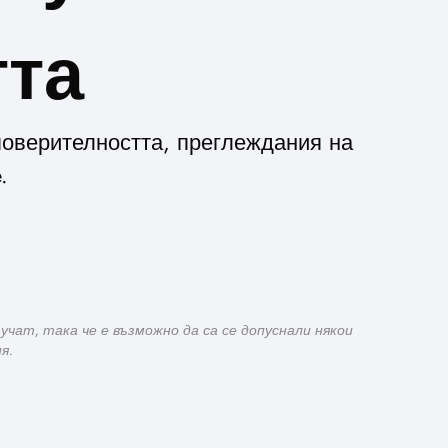
тта
 поверителността, преглеждания на
.
чат, така че е възможно да са се допуснали някои
я.