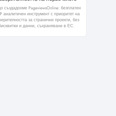
о създадохме PageviewsOnline: безплатен
 аналитичен инструмент с приоритет на
верителността за странични проекти, без
бисквитки и данни, съхранявани в ЕС.