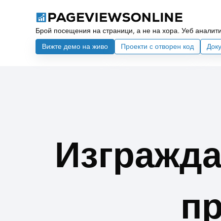
Брой посещения на страници, а не на хора. Уеб аналити
Вижте демо на живо
Проекти с отворен код
Док
Изгражда
пр