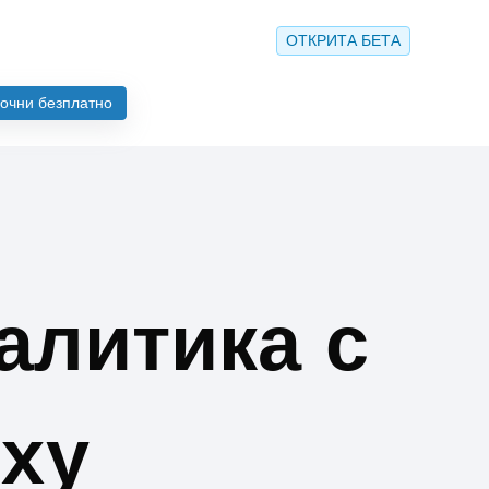
ОТКРИТА БЕТА
очни безплатно
алитика с
рху