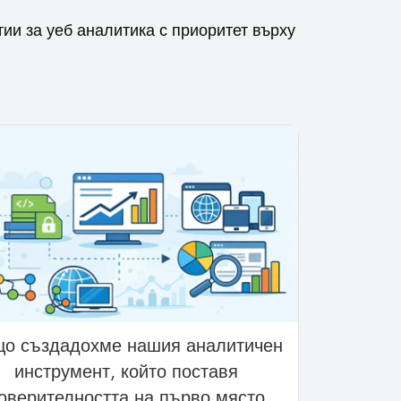
тии за уеб аналитика с приоритет върху
о създадохме нашия аналитичен
инструмент, който поставя
оверителността на първо място