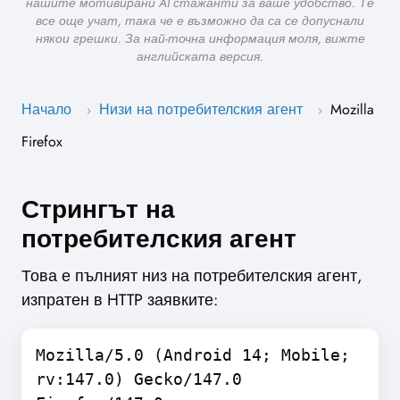
нашите мотивирани AI стажанти за ваше удобство. Те
все още учат, така че е възможно да са се допуснали
някои грешки. За най-точна информация моля, вижте
английската версия.
Начало
Низи на потребителския агент
Mozilla
›
›
Firefox
Стрингът на
потребителския агент
Това е пълният низ на потребителския агент,
изпратен в HTTP заявките:
Mozilla/5.0 (Android 14; Mobile;
rv:147.0) Gecko/147.0