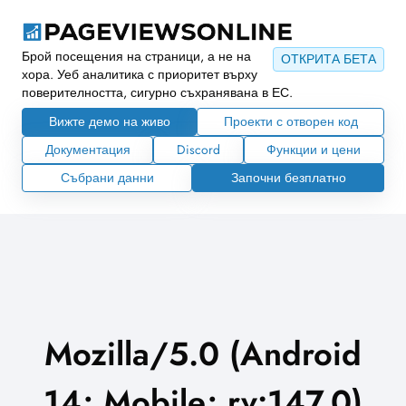
Брой посещения на страници, а не на
ОТКРИТА БЕТА
хора. Уеб аналитика с приоритет върху
поверителността, сигурно съхранявана в ЕС.
Вижте демо на живо
Проекти с отворен код
Документация
Discord
Функции и цени
Събрани данни
Започни безплатно
Mozilla/5.0 (Android
14; Mobile; rv:147.0)