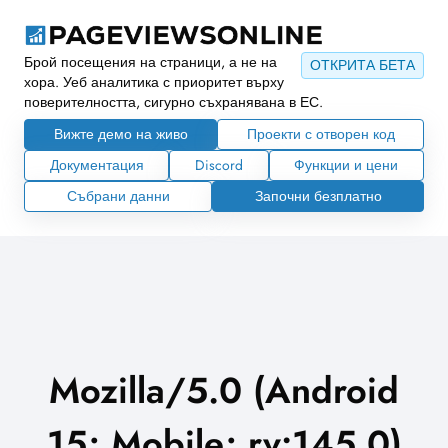
Брой посещения на страници, а не на
ОТКРИТА БЕТА
хора. Уеб аналитика с приоритет върху
поверителността, сигурно съхранявана в ЕС.
Вижте демо на живо
Проекти с отворен код
Документация
Discord
Функции и цени
Събрани данни
Започни безплатно
Mozilla/5.0 (Android
15; Mobile; rv:145.0)