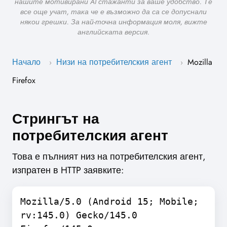
нашите мотивирани AI стажанти за ваше удобство. Те
все още учат, така че е възможно да са се допуснали
някои грешки. За най-точна информация моля, вижте
английската версия.
Начало
Низи на потребителския агент
Mozilla
›
›
Firefox
Стрингът на
потребителския агент
Това е пълният низ на потребителския агент,
изпратен в HTTP заявките:
Mozilla/5.0 (Android 15; Mobile;
rv:145.0) Gecko/145.0